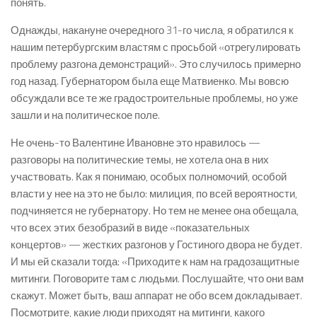
понять.
Однажды, накануне очередного 31-го числа, я обратился к
нашим петербургским властям с просьбой «отрегулировать
проблему разгона демонстраций». Это случилось примерно
год назад. Губернатором была еще Матвиенко. Мы вовсю
обсуждали все те же градостроительные проблемы, но уже
зашли и на политическое поле.
Не очень-то Валентине Ивановне это нравилось —
разговоры на политические темы, не хотела она в них
участвовать. Как я понимаю, особых полномочий, особой
власти у нее на это не было: милиция, по всей вероятности,
подчиняется не губернатору. Но тем не менее она обещала,
что всех этих безобразий в виде «показательных
концертов» — жестких разгонов у Гостиного двора не будет.
И мы ей сказали тогда: «Приходите к нам на градозащитные
митинги. Поговорите там с людьми. Послушайте, что они вам
скажут. Может быть, ваш аппарат не обо всем докладывает.
Посмотрите, какие люди приходят на митинги, какого