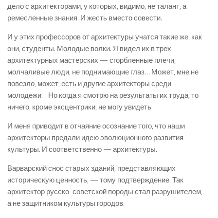
дело с архитекторами, у которых, видимо, не талант, а
ремесленные знания. И жесть вместо совести.
И у этих профессоров от архитектуры учатся такие же, как
они, студенты. Молодые волки. Я видел их в трех
архитектурных мастерских — сгорбленные плечи,
молчаливые люди, не поднимающие глаз… Может, мне не
повезло, может, есть и другие архитекторы среди
молодежи… Но когда я смотрю на результаты их труда, то
ничего, кроме эксцентрики, не могу увидеть.
И меня приводит в отчаяние осознание того, что наши
архитекторы предали идею эволюционного развития
культуры. И соответственно — архитектуры.
Варварский снос старых зданий, представляющих
историческую ценность, — тому подтверждение. Так
архитектор русско-советской породы стал разрушителем,
а не защитником культуры городов.