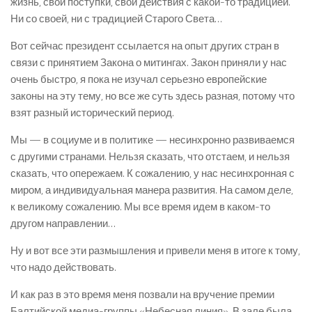
жизнь, свои поступки, свои действия с какой-то традицией.
Ни со своей, ни с традицией Старого Света…
Вот сейчас президент ссылается на опыт других стран в
связи с принятием Закона о митингах. Закон приняли у нас
очень быстро, я пока не изучал серьезно европейские
законы на эту тему, но все же суть здесь разная, потому что
взят разный исторический период.
Мы — в социуме и в политике — несинхронно развиваемся
с другими странами. Нельзя сказать, что отстаем, и нельзя
сказать, что опережаем. К сожалению, у нас несинхронная с
миром, а индивидуальная манера развития. На самом деле,
к великому сожалению. Мы все время идем в каком-то
другом направлении…
Ну и вот все эти размышления и привели меня в итоге к тому,
что надо действовать.
И как раз в это время меня позвали на вручение премии
Балтийской медиа-группы «Небесная линия». В зале была