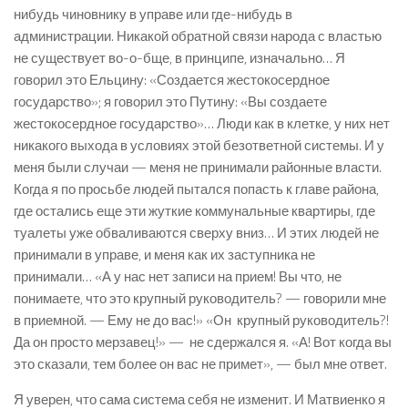
нибудь чиновнику в управе или где-нибудь в
администрации. Никакой обратной связи народа с властью
не существует во-о-бще, в принципе, изначально… Я
говорил это Ельцину: «Создается жестокосердное
государство»; я говорил это Путину: «Вы создаете
жестокосердное государство»… Люди как в клетке, у них нет
никакого выхода в условиях этой безответной системы. И у
меня были случаи — меня не принимали районные власти.
Когда я по просьбе людей пытался попасть к главе района,
где остались еще эти жуткие коммунальные квартиры, где
туалеты уже обваливаются сверху вниз… И этих людей не
принимали в управе, и меня как их заступника не
принимали… «А у нас нет записи на прием! Вы что, не
понимаете, что это крупный руководитель? — говорили мне
в приемной. — Ему не до вас!» «Он крупный руководитель?!
Да он просто мерзавец!» — не сдержался я. «А! Вот когда вы
это сказали, тем более он вас не примет», — был мне ответ.
Я уверен, что сама система себя не изменит. И Матвиенко я