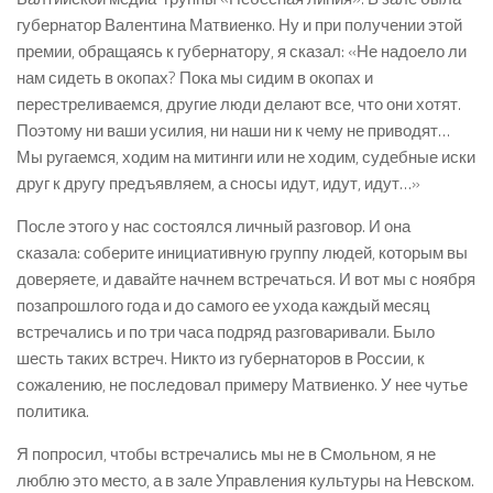
губернатор Валентина Матвиенко. Ну и при получении этой
премии, обращаясь к губернатору, я сказал: «Не надоело ли
нам сидеть в окопах? Пока мы сидим в окопах и
перестреливаемся, другие люди делают все, что они хотят.
Поэтому ни ваши усилия, ни наши ни к чему не приводят…
Мы ругаемся, ходим на митинги или не ходим, судебные иски
друг к другу предъявляем, а сносы идут, идут, идут…»
После этого у нас состоялся личный разговор. И она
сказала: соберите инициативную группу людей, которым вы
доверяете, и давайте начнем встречаться. И вот мы с ноября
позапрошлого года и до самого ее ухода каждый месяц
встречались и по три часа подряд разговаривали. Было
шесть таких встреч. Никто из губернаторов в России, к
сожалению, не последовал примеру Матвиенко. У нее чутье
политика.
Я попросил, чтобы встречались мы не в Смольном, я не
люблю это место, а в зале Управления культуры на Невском.