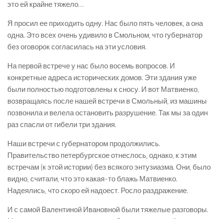
это ей крайне тяжело…
Я просил ее приходить одну. Нас было пять человек, а она
одна. Это всех очень удивило в Смольном, что губернатор
без оговорок согласилась на эти условия.
На первой встрече у нас было восемь вопросов. И
конкретные адреса исторических домов. Эти здания уже
были полностью подготовлены к сносу. И вот Матвиенко,
возвращаясь после нашей встречи в Смольный, из машины
позвонила и велела остановить разрушение. Так мы за один
раз спасли от гибели три здания.
Наши встречи с губернатором продолжились.
Правительство петербургское отнеслось, однако, к этим
встречам (к этой истории) без всякого энтузиазма. Они, было
видно, считали, что это какая-то блажь Матвиенко.
Надеялись, что скоро ей надоест. Росло раздражение.
И с самой Валентиной Ивановной были тяжелые разговоры.