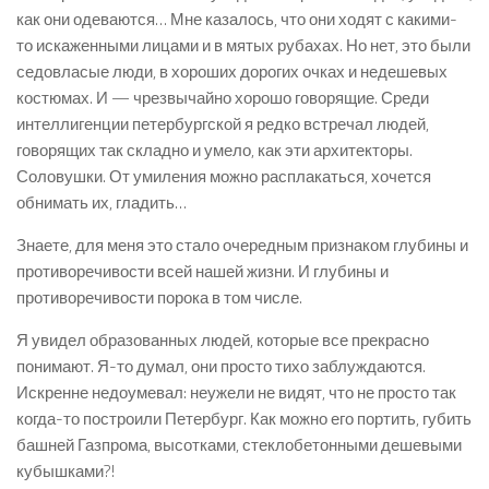
как они одеваются… Мне казалось, что они ходят с какими-
то искаженными лицами и в мятых рубахах. Но нет, это были
седовласые люди, в хороших дорогих очках и недешевых
костюмах. И — чрезвычайно хорошо говорящие. Среди
интеллигенции петербургской я редко встречал людей,
говорящих так складно и умело, как эти архитекторы.
Соловушки. От умиления можно расплакаться, хочется
обнимать их, гладить…
Знаете, для меня это стало очередным признаком глубины и
противоречивости всей нашей жизни. И глубины и
противоречивости порока в том числе.
Я увидел образованных людей, которые все прекрасно
понимают. Я-то думал, они просто тихо заблуждаются.
Искренне недоумевал: неужели не видят, что не просто так
когда-то построили Петербург. Как можно его портить, губить
башней Газпрома, высотками, стеклобетонными дешевыми
кубышками?!