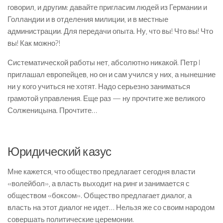
говорил, и другим: давайте пригласим людей из Германии и
Голландии и в отделения милиции, и в местные
администрации. Для передачи опыта. Ну, что вы! Что вы! Что
вы! Как можно?!
Систематической работы нет, абсолютно никакой. Петр I
приглашал европейцев, но он и сам учился у них, а нынешние
ни у кого учиться не хотят. Надо серьезно заниматься
грамотой управления. Еще раз — ну прочтите же великого
Солженицына. Прочтите…
Юридический казус
Мне кажется, что общество предлагает сегодня власти
«волейбол», а власть выходит на ринг и занимается с
обществом «боксом». Общество предлагает диалог, а
власть на этот диалог не идет… Нельзя же со своим народом
совершать политические церемонии.