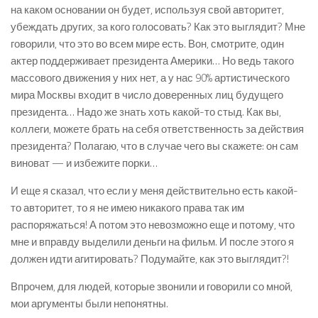
на каком основании он будет, используя свой авторитет,
убеждать других, за кого голосовать? Как это выглядит? Мне
говорили, что это во всем мире есть. Вон, смотрите, один
актер поддерживает президента Америки… Но ведь такого
массового движения у них нет, а у нас 90% артистического
мира Москвы входит в число доверенных лиц будущего
президента… Надо же знать хоть какой-то стыд. Как вы,
коллеги, можете брать на себя ответственность за действия
президента? Полагаю, что в случае чего вы скажете: он сам
виноват — и избежите порки…
И еще я сказал, что если у меня действительно есть какой-
то авторитет, то я не имею никакого права так им
распоряжаться! А потом это невозможно еще и потому, что
мне и вправду выделили деньги на фильм. И после этого я
должен идти агитировать? Подумайте, как это выглядит?!
Впрочем, для людей, которые звонили и говорили со мной,
мои аргументы были непонятны.