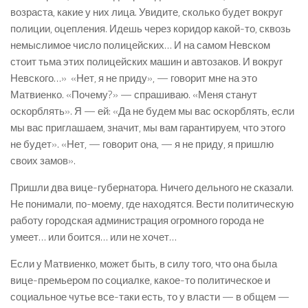
возраста, какие у них лица. Увидите, сколько будет вокруг
полиции, оцепления. Идешь через коридор какой-то, сквозь
немыслимое число полицейских… И на самом Невском
стоит тьма этих полицейских машин и автозаков. И вокруг
Невского…» «Нет, я не приду», — говорит мне на это
Матвиенко. «Почему?» — спрашиваю. «Меня станут
оскорблять». Я — ей: «Да не будем мы вас оскорблять, если
мы вас приглашаем, значит, мы вам гарантируем, что этого
не будет». «Нет, — говорит она, — я не приду, я пришлю
своих замов».
Пришли два вице-губернатора. Ничего дельного не сказали.
Не понимали, по-моему, где находятся. Вести политическую
работу городская администрация огромного города не
умеет… или боится… или не хочет…
Если у Матвиенко, может быть, в силу того, что она была
вице-премьером по социалке, какое-то политическое и
социальное чутье все-таки есть, то у власти — в общем —