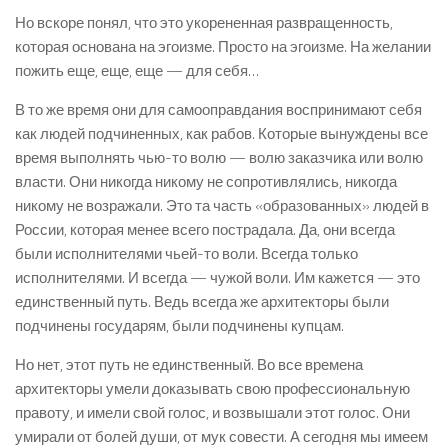
Но вскоре понял, что это укорененная развращенность,
которая основана на эгоизме. Просто на эгоизме. На желании
пожить еще, еще, еще — для себя…
В то же время они для самооправдания воспринимают себя
как людей подчиненных, как рабов. Которые вынуждены все
время выполнять чью-то волю — волю заказчика или волю
власти. Они никогда никому не сопротивлялись, никогда
никому не возражали. Это та часть «образованных» людей в
России, которая менее всего пострадала. Да, они всегда
были исполнителями чьей-то воли. Всегда только
исполнителями. И всегда — чужой воли. Им кажется — это
единственный путь. Ведь всегда же архитекторы были
подчинены государям, были подчинены купцам.
Но нет, этот путь не единственный. Во все времена
архитекторы умели доказывать свою профессиональную
правоту, и имели свой голос, и возвышали этот голос. Они
умирали от болей души, от мук совести. А сегодня мы имеем