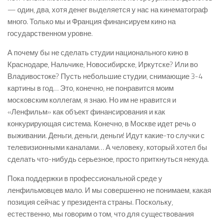
— один, два, хотя денег выделяется у нас на кинематограф
много. Только мы и Франция финансируем кино на
государственном уровне.
А почему бы не сделать студии национального кино в
Краснодаре, Нальчике, Новосибирске, Иркутске? Или во
Владивостоке? Пусть небольшие студии, снимающие 3-4
картины в год… Это, конечно, не понравится моим
московским коллегам, я знаю. Но им не нравится и
«Ленфильм» как объект финансирования и как
конкурирующая система. Конечно, в Москве идет речь о
выживании. Деньги, деньги, деньги! Идут какие-то случки с
телевизионными каналами… А человеку, который хотел бы
сделать что-нибудь серьезное, просто приткнуться некуда.
Пока поддержки в профессиональной среде у
ленфильмовцев мало. И мы совершенно не понимаем, какая
позиция сейчас у президента страны. Поскольку,
естественно, мы говорим о том, что для существования