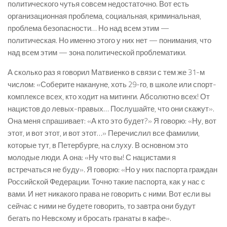
политического чутья совсем недостаточно. Вот есть
организационная проблема, социальная, криминальная,
проблема безопасности… Но над всем этим —
политическая. Но именно этого у них нет — понимания, что
над всем этим — зона политической проблематики.
А сколько раз я говорил Матвиенко в связи с тем же 31-м
числом: «Соберите накануне, хоть 29-го, в школе или спорт-
комплексе всех, кто ходит на митинги. Абсолютно всех! От
нацистов до левых-правых… Послушайте, что они скажут».
Она меня спрашивает: «А кто это будет?» Я говорю: «Ну, вот
этот, и вот этот, и вот этот…» Перечислил все фамилии,
которые тут, в Петербурге, на слуху. В основном это
молодые люди. А она: «Ну что вы! С нацистами я
встречаться не буду». Я говорю: «Но у них паспорта граждан
Российской Федерации. Точно такие паспорта, как у нас с
вами. И нет никакого права не говорить с ними. Вот если вы
сейчас с ними не будете говорить, то завтра они будут
бегать по Невскому и бросать гранаты в кафе».