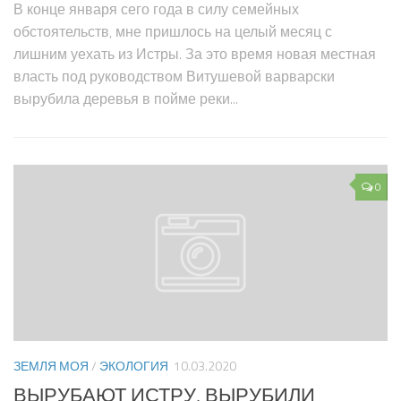
Г
В конце января сего года в силу семейных
п
обстоятельств, мне пришлось на целый месяц с
п
лишним уехать из Истры. За это время новая местная
п
власть под руководством Витушевой варварски
м
вырубила деревья в пойме реки...
С
0
ЗЕМЛЯ МОЯ
/
ЭКОЛОГИЯ
10.03.2020
ВЫРУБАЮТ ИСТРУ, ВЫРУБИЛИ