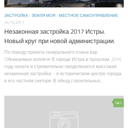
ЗАСТРОЙКА
/
ЗЕМЛЯ МОЯ
/
МЕСТНОЕ САМОУПРАВЛЕНИЕ
24.10.2017
Незаконная застройка 2017 Истры.
Новый круг при новой администрации.
По поводу проекта генерального плана вар
5Уважаемые коллеги! В городе Истра в прошлом, 2016
году начата и стремительно продолжается массовая
незаконная застройка – в историческом центре города,
в его частном секторе. В обход строительных...
0