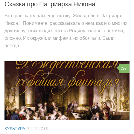
Сказка про Патриарха Никона.
Вот, расскажу вам еще сказку. Жил да был Патриарх
Никон… Понимаете, рассказывать о нем, как и о многих
других русских людях, что за Родину головы сложили,
сложно. Их окружили мифами, их оболгали. Были
всегда...
0
КУЛЬТУРА
29.12.2015