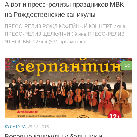
А вот и пресс-релизы праздников МВК
на Рождественские каникулы
ПРЕСС-РЕЛИЗ РОЖД КОФЕЙНЫЙ КОНЦЕРТ 2 янв
ПРЕСС-РЕЛИЗ ЩЕЛКУНЧИК 9 янв ПРЕСС-РЕЛИЗ
ЭТНОГ ВЫС 2 янв (524 просмотров)
0
КУЛЬТУРА
29.12.2015
Веселые каникулы у больших и