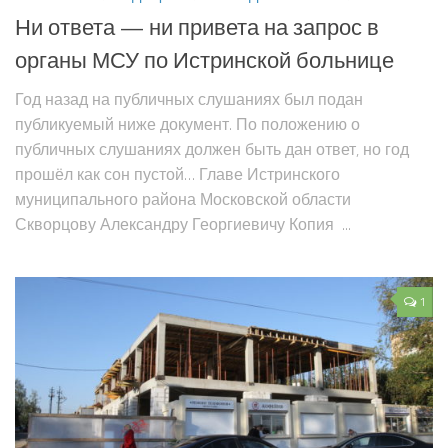
Ни ответа — ни привета на запрос в
органы МСУ по Истринской больнице
Год назад на публичных слушаниях был подан
публикуемый ниже документ. По положению о
публичных слушаниях должен быть дан ответ, но год
прошёл как сон пустой… Главе Истринского
муниципального района Московской области
Скворцову Александру Георгиевичу Копия ...
1