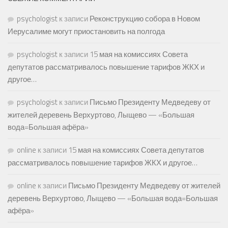
psychologist
к записи
Реконструкцию собора в Новом
Иерусалиме могут приостановить на полгода
psychologist
к записи
15 мая на комиссиях Совета
депутатов рассматривалось повышение тарифов ЖКХ и
другое…
psychologist
к записи
Письмо Президенту Медведеву от
жителей деревень Верхуртово, Лыщево — «Большая
вода=Большая афёра»
online
к записи
15 мая на комиссиях Совета депутатов
рассматривалось повышение тарифов ЖКХ и другое…
online
к записи
Письмо Президенту Медведеву от жителей
деревень Верхуртово, Лыщево — «Большая вода=Большая
афёра»