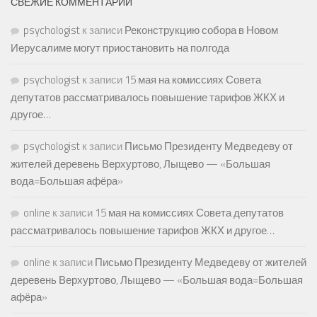
СВЕЖИЕ КОММЕНТАРИИ
psychologist
к записи
Реконструкцию собора в Новом
Иерусалиме могут приостановить на полгода
psychologist
к записи
15 мая на комиссиях Совета
депутатов рассматривалось повышение тарифов ЖКХ и
другое…
psychologist
к записи
Письмо Президенту Медведеву от
жителей деревень Верхуртово, Лыщево — «Большая
вода=Большая афёра»
online
к записи
15 мая на комиссиях Совета депутатов
рассматривалось повышение тарифов ЖКХ и другое…
online
к записи
Письмо Президенту Медведеву от жителей
деревень Верхуртово, Лыщево — «Большая вода=Большая
афёра»