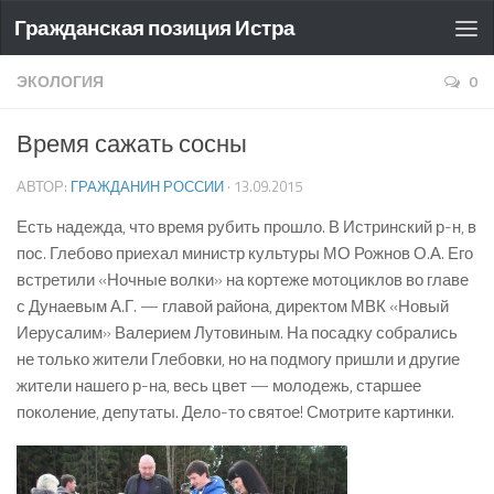
Гражданская позиция Истра
ЭКОЛОГИЯ
0
Время сажать сосны
АВТОР:
ГРАЖДАНИН РОССИИ
·
13.09.2015
Есть надежда, что время рубить прошло. В Истринский р-н, в
пос. Глебово приехал министр культуры МО Рожнов О.А. Его
встретили «Ночные волки» на кортеже мотоциклов во главе
с Дунаевым А.Г. — главой района, директом МВК «Новый
Иерусалим» Валерием Лутовиным. На посадку собрались
не только жители Глебовки, но на подмогу пришли и другие
жители нашего р-на, весь цвет — молодежь, старшее
поколение, депутаты. Дело-то святое! Смотрите картинки.