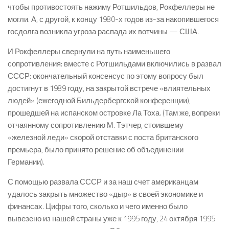
чтобы противостоять нажиму Ротшильдов, Рокфеллеры не
могли. А, с другой, к концу 1980-х годов из-за накопившегося
госдолга возникла угроза распада их вотчины — США.
И Рокфеллеры свернули на путь наименьшего
сопротивления: вместе с Ротшильдами включились в развал
СССР: окончательный консенсус по этому вопросу был
достигнут в 1989 году, на закрытой встрече «влиятельных
людей» (ежегодной Бильдербергской конференции),
прошедшей на испанском островке Ла Тоха. (Там же, вопреки
отчаянному сопротивлению М. Тэтчер, стоившему
«железной леди» скорой отставки с поста британского
премьера, было принято решение об объединении
Германии).
С помощью развала СССР и за наш счет американцам
удалось закрыть множество «дыр» в своей экономике и
финансах. Цифры того, сколько и чего именно было
вывезено из нашей страны уже к 1995 году, 24 октября 1995