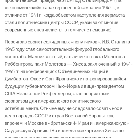
просчитавшись, правда, на этом под Сталинградом. (На
«экономический» характер военной кампании 1942 г., в
отличие от 1941 г., когда объектом наступления вермахта
стали политические центры СССР, указывают многие
современные специалисты, в том числе немецкие).
Переиграв своих неожиданных «попутчиков», И.В. Сталин в
1945 году стал самостоятельной фигурой глобального
масштаба. Малоизвестный, в отличие от пакта Молотова —
Риббентропа, пакт Молотова — Хисса, заключенный в 1944-
1945 гг. на конференциях Объединенных Наций в
Думбартон-Оксе и Сан-Франциско и патронировавшийся
будущим губернатором Нью-Йорка и вице-президентом
США Нельсоном Рокфеллером, стал неприятным
сюрпризом для американского политического
истеблишмента. Отныне ему не следовало совать нос в
дела народов СССР и стран Восточной Европы, как,
впрочем, и Москве в «британский» Иран и «американскую»
Саудовскую Аравию. (Во времена маккартизма Хисса по
доносу одного из начинающих членов комиссии по