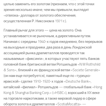
целью заменить его золотом (признаем, что с этой точки
зрения несколько иначе, чем мы привыкли, выглядит
«отвязка» доллара от золотого обеспечения,
осуществленная Р. Никсоном в 1971 г.).
Главный рычаг для этого — цена на золото. Она
устанавливается не рыночным, а директивным путем.
Начиная с середины 1940-х годов ежедневно, без перерывов
на выходные и праздники, два раза в день Лондонской
ассоциацией рынка драгметаллов проводятся так
называемые «фиксинги», в которых участвуют пять банков:
головной банк британской ветви Ротшильдов «N M Rothshild
& Sons», близкий к их французской ветви «Societe Generale»
(он нам еще потребуется), памятный еще по «турецко-
иракской» сделке 1910-1920-х годов «Deutsche Bank»,
китайский «филиал» Ротшильдов — глобальный банк «Hong
Kong & Shanghai Banking Corp.» («HSBC»), взросший в XIX веке
на торговле наркотиками, а также мировой лидер в сфере
оборота золота и драгметаллов «ScotiaMocatta» —