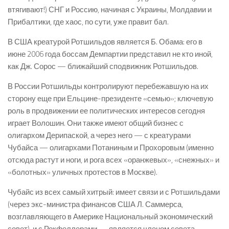
втягивают!) СНГ и Россию, начиная с Украины, Молдавии и
Прибалтики, где хаос, по сути, уже правит бал.
В США креатурой Ротшильдов является Б. Обама: его в
июне 2006 года боссам Демпартии представил не кто иной,
как Дж. Сорос — ближайший сподвижник Ротшильдов.
В России Ротшильды контролируют перебежавшую на их
сторону еще при Ельцине-президенте «семью»; ключевую
роль в продвижении ее политических интересов сегодня
играет Волошин. Они также имеют общий бизнес с
олигархом Дерипаской, а через него — с креатурами
Чубайса — олигархами Потаниным и Прохоровым (именно
отсюда растут и ноги, и рога всех «оранжевых», «снежных» и
«болотных» уличных протестов в Москве).
Чубайс из всех самый хитрый: имеет связи и с Ротшильдами
(через экс-министра финансов США Л. Саммерса,
возглавляющего в Америке Национальный экономический
совет), и с Рокфеллерами — является членом совета