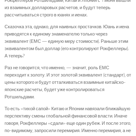
Рокфеллеров Ротшильдами, Китай и Япония с 1 июня вышли
из взаимных долларовых расчетов, и будут теперь
рассчитываться строго в юанях и иенах.
Сказочка эта, однако, для наивных простачков. Юань и иена
приводятся к единому знаменателю только через
эквивалент (ЕМС — единую меру стоимости). Раньше этим
эквивалентом был доллар (его контролируют Рокфеллеры).
А теперь?
Раз не говорится, что именно, — значит, роль ЕМС
переходит к золоту. И этот золотой эквивалент (стандарт), от
цены которого и будут отталкиваться взаимные китайско-
японские расчеты, будет уже контролироваться
Ротшильдами.
То есть «тихой сапой» Китаю и Японии навязали ближайшую
перспективу смены глобальной финансовой власти. Иначе
говоря, Рокфеллеры «сдали» еще один рубеж. И после этого,
по-видимому, запросили перемирия. Именно перемирия, а не