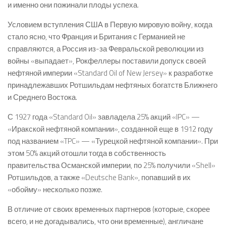
и именно они пожинали плоды успеха.
Условием вступления США в Первую мировую войну, когда
стало ясно, что Франция и Британия с Германией не
справляются, а Россия из-за Февральской революции из
войны «выпадает», Рокфеллеры поставили допуск своей
нефтяной империи «Standard Oil of New Jersey» к разработке
принадлежавших Ротшильдам нефтяных богатств Ближнего
и Среднего Востока.
С 1927 года «Standard Oil» завладела 25% акций «IPC» —
«Иракской нефтяной компании», созданной еще в 1912 году
под названием «TPC» — «Турецкой нефтяной компании». При
этом 50% акций отошли тогда в собственность
правительства Османской империи, по 25% получили «Shell»
Ротшильдов, а также «Deutsche Bank», попавший в их
«обойму» несколько позже.
В отличие от своих временных партнеров (которые, скорее
всего, и не догадывались, что они временные), англичане