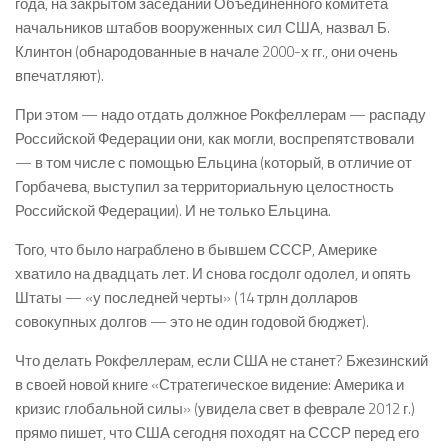
года, на закрытом заседании Объединенного комитета
начальников штабов вооруженных сил США, назвал Б.
Клинтон (обнародованные в начале 2000-х гг., они очень
впечатляют).
При этом — надо отдать должное Рокфеллерам — распаду
Российской Федерации они, как могли, воспрепятствовали
— в том числе с помощью Ельцина (который, в отличие от
Горбачева, выступил за территориальную целостность
Российской Федерации). И не только Ельцина.
Того, что было награблено в бывшем СССР, Америке
хватило на двадцать лет. И снова госдолг одолел, и опять
Штаты — «у последней черты» (14 трлн долларов
совокупных долгов — это не один годовой бюджет).
Что делать Рокфеллерам, если США не станет? Бжезинский
в своей новой книге «Стратегическое видение: Америка и
кризис глобальной силы» (увидела свет в феврале 2012 г.)
прямо пишет, что США сегодня походят на СССР перед его