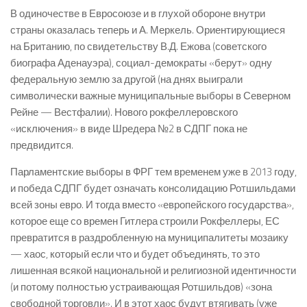
В одиночестве в Евросоюзе и в глухой обороне внутри
страны оказалась теперь и А. Меркель. Ориентирующиеся
на Британию, по свидетельству В.Д. Ежова (советского
биографа Аденауэра), социал-демократы «берут» одну
федеральную землю за другой (на днях выиграли
символически важные муниципальные выборы в Северном
Рейне — Вестфалии). Нового рокфеллеровского
«исключения» в виде Шредера №2 в СДПГ пока не
предвидится.
Парламентские выборы в ФРГ тем временем уже в 2013 году,
и победа СДПГ будет означать консолидацию Ротшильдами
всей зоны евро. И тогда вместо «европейского государства»,
которое еще со времен Гитлера строили Рокфеллеры, ЕС
превратится в раздробленную на муниципалитеты мозаику
— хаос, который если что и будет объединять, то это
лишенная всякой национальной и религиозной идентичности
(и потому полностью устраивающая Ротшильдов) «зона
свободной торговли». И в этот хаос будут втягивать (уже