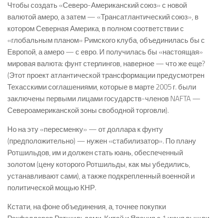
Чтобы создать «Северо-Американский союз» с новой
валютой амеро, а затем — «Трансатлантический союз», в
котором Северная Америка, в полном соответствии с
«глобальным планом» Римского клуба, объединилась бы с
Европой, а амеро — с евро. И получилась бы «настоящая»
мировая валюта: фунт стерлингов, наверное — что же еще?
(Этот проект атлантической трансформации предусмотрен
Техасскими соглашениями, которые в марте 2005 г. были
заключены первыми лицами государств-членов NAFTA —
Североамериканской зоны свободной торговли).
Но на эту «пересменку» — от доллара к фунту
(предположительно) — нужен «стабилизатор». По плану
Ротшильдов, им и должен стать юань, обеспеченный
золотом (цену которого Ротшильды, как мы убедились,
устанавливают сами), а также подкрепленный военной и
политической мощью КНР.
Кстати, на фоне объединения, а, точнее покупки