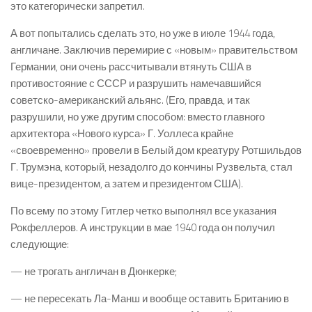
это категорически запретил.
А вот попытались сделать это, но уже в июле 1944 года,
англичане. Заключив перемирие с «новым» правительством
Германии, они очень рассчитывали втянуть США в
противостояние с СССР и разрушить намечавшийся
советско-американский альянс. (Его, правда, и так
разрушили, но уже другим способом: вместо главного
архитектора «Нового курса» Г. Уоллеса крайне
«своевременно» провели в Белый дом креатуру Ротшильдов
Г. Трумэна, который, незадолго до кончины Рузвельта, стал
вице-президентом, а затем и президентом США).
По всему по этому Гитлер четко выполнял все указания
Рокфеллеров. А инструкции в мае 1940 года он получил
следующие:
— не трогать англичан в Дюнкерке;
— не пересекать Ла-Манш и вообще оставить Британию в