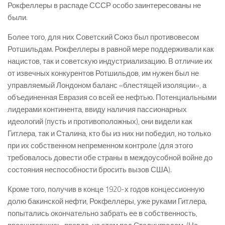
Рокфеллеры в распаде СССР особо заинтересованы не
были.
Более того, для них Советский Союз был противовесом
Ротшильдам. Рокфеллеры в равной мере поддерживали как
нацистов, так и советскую индустриализацию. В отличие их
от извечных конкурентов Ротшильдов, им нужен был не
управляемый Лондоном баланс «блестящей изоляции», а
объединенная Евразия со всей ее нефтью. Потенциальными
лидерами континента, ввиду наличия пассионарных
идеологий (пусть и противоположных), они видели как
Гитлера, так и Сталина, кто бы из них ни победил, но только
при их собственном непременном контроле (для этого
требовалось довести обе страны в междоусобной войне до
состояния неспособности бросить вызов США).
Кроме того, получив в конце 1920-х годов концессионную
долю бакинской нефти, Рокфеллеры, уже руками Гитлера,
попытались окончательно забрать ее в собственность,