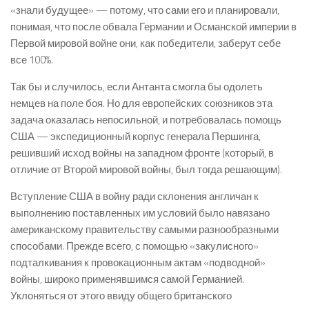
«знали будущее» — потому, что сами его и планировали,
понимая, что после обвала Германии и Османской империи в
Первой мировой войне они, как победители, заберут себе
все 100%.
Так бы и случилось, если Антанта смогла бы одолеть
немцев на поле боя. Но для европейских союзников эта
задача оказалась непосильной, и потребовалась помощь
США — экспедиционный корпус генерала Першинга,
решивший исход войны на западном фронте (который, в
отличие от Второй мировой войны, был тогда решающим).
Вступление США в войну ради склонения англичан к
выполнению поставленных им условий было навязано
американскому правительству самыми разнообразными
способами. Прежде всего, с помощью «закулисного»
подталкивания к провокационным актам «подводной»
войны, широко применявшимся самой Германией.
Уклоняться от этого ввиду общего британского