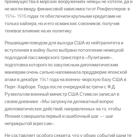
преимущества в морских вооружениях немцы не хотели, да и
не могли ввиду финансовой зависимости от Рокфеллеров: в
1914-1916 годах те обеспечили крупными кредитами не
только кайзера, но и его османских союзников, получив
теневое влияние на их политику.
Решающим поводом для выхода США из нейтралитета и
вступления в войну было выбрано потопление немецкой
подлодкой пассажирского транспорта «Лузитания»,
подготовка которого по закулисным дипломатическим
маневрам очень сильно напоминала преддверие японской
атаки в декабре 1941 года на военно-морскую базу США в
Перл-Харборе. Тогда после очередной встречи с Ф.Д.
Рузвельтом военный министр США Стимсон записал в
своем дневнике: «Мы затронули деликатный вопрос
дипломатических действий, направленных на то, чтобы
Япония совершила первый и ошибочный шаг — шаг
неприкрытой агрессии».
Не составляет особого секрета, что у обоих событий одни те