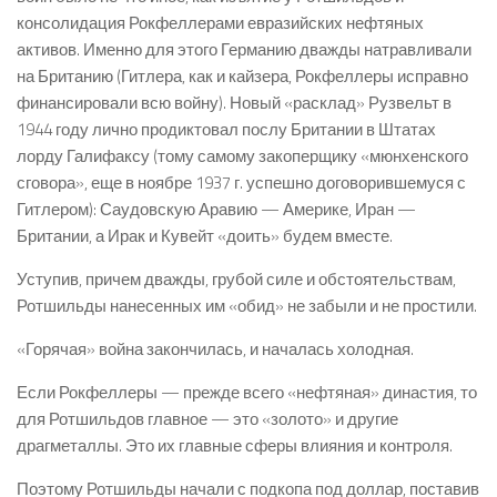
консолидация Рокфеллерами евразийских нефтяных
активов. Именно для этого Германию дважды натравливали
на Британию (Гитлера, как и кайзера, Рокфеллеры исправно
финансировали всю войну). Новый «расклад» Рузвельт в
1944 году лично продиктовал послу Британии в Штатах
лорду Галифаксу (тому самому закоперщику «мюнхенского
сговора», еще в ноябре 1937 г. успешно договорившемуся с
Гитлером): Саудовскую Аравию — Америке, Иран —
Британии, а Ирак и Кувейт «доить» будем вместе.
Уступив, причем дважды, грубой силе и обстоятельствам,
Ротшильды нанесенных им «обид» не забыли и не простили.
«Горячая» война закончилась, и началась холодная.
Если Рокфеллеры — прежде всего «нефтяная» династия, то
для Ротшильдов главное — это «золото» и другие
драгметаллы. Это их главные сферы влияния и контроля.
Поэтому Ротшильды начали с подкопа под доллар, поставив