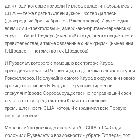
Да и люди, которые привели Гитлера к власти, находились в
США — те же братья Аллен и Джон Фостер Даллесы
(двоюродные братья братьев Рокфеллеров). И руководил
всеми ими «трехголовый», американо-британо-германский
спрут — банк Шредера (имевший статус агента нацистского
правительства), а также связанные с ним фирмы (нынешний
Г. Шредер — потомство тех Шредеров).
И Рузвельт, которого с помощью все того же Хауса,
приводили к власти Ротшильды, на деле оказался креатурой
Рокфеллеров. Не случайно самого Хауса в окружении нового
президента сменил Б. Барух — крупный биржевой
спекулянт (вроде Сороса), существенно поправивший свои
дела на посту председателя Комитета военной
промышленности США, который он занимал всю Первую
мировую войну.
Маленький штрих: когда спецслужбы США в 1943 году
доложили Рузвельту о возможности «убрать Гитлера», тот