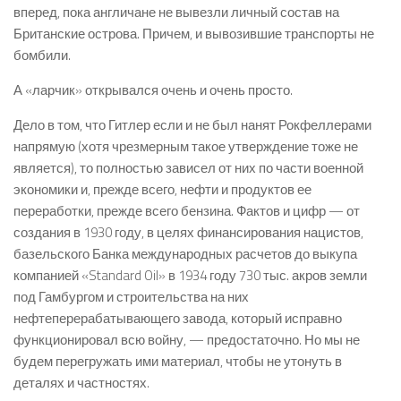
вперед, пока англичане не вывезли личный состав на
Британские острова. Причем, и вывозившие транспорты не
бомбили.
А «ларчик» открывался очень и очень просто.
Дело в том, что Гитлер если и не был нанят Рокфеллерами
напрямую (хотя чрезмерным такое утверждение тоже не
является), то полностью зависел от них по части военной
экономики и, прежде всего, нефти и продуктов ее
переработки, прежде всего бензина. Фактов и цифр — от
создания в 1930 году, в целях финансирования нацистов,
базельского Банка международных расчетов до выкупа
компанией «Standard Oil» в 1934 году 730 тыс. акров земли
под Гамбургом и строительства на них
нефтеперерабатывающего завода, который исправно
функционировал всю войну, — предостаточно. Но мы не
будем перегружать ими материал, чтобы не утонуть в
деталях и частностях.