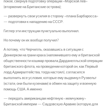
покое, свернув подготовку операции «Морской лев»
(вторжение на Британские острова);
— развернуть свои усилия в сторону «плана Барбаросса»
— подготовки к нападению на СССР.
Гитлер эти инструкции пунктуально выполнил.
Но почему он их вообще получил?
А потому, что Черчилль, оказавшись в ситуации с
Дюнкерком на грани краха (напомнившего ему и британской
общественности кошмар провала Дарданелльской операции
британского флота, на проведении которой он, как Первый
лорд Адмиралтейства, тогда настоял), согласился
выполнить все условия, которые ему выдвинул Рузвельт
(кстати, они были кузенами) в обмен на защиту и военную
помощь США. А именно:
— передать американцам нефтяную «жемчужину»
Британской империи — Саудовскую Аравию (которую для