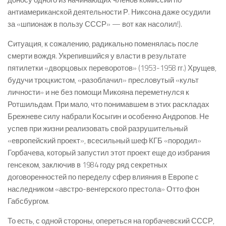
антиамериканской деятельности Р. Никсона даже осудили
за «шпионаж в пользу СССР» — вот как насолил!).
Ситуация, к сожалению, радикально поменялась после
смерти вождя. Укрепившийся у власти в результате
пятилетки «дворцовых переворотов» (1953-1958 гг.) Хрущев,
будучи троцкистом, «разоблачил» пресловутый «культ
личности» и не без помощи Микояна переметнулся к
Ротшильдам. При мало, что понимавшем в этих раскладах
Брежневе силу набрали Косыгин и особенно Андропов. Не
успев при жизни реализовать свой разрушительный
«европейский проект», всесильный шеф КГБ «породил»
Горбачева, который запустил этот проект еще до избрания
генсеком, заключив в 1984 году ряд секретных
договоренностей по переделу сфер влияния в Европе с
наследником «австро-венгерского престола» Отто фон
Габсбургом.
То есть, с одной стороны, опереться на горбачевский СССР,