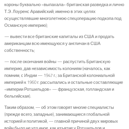
короны буквально «выпахала» британская разведка и лично
Т.Э. Лоуренс Аравийский, именно в этих целях
осуществлявшие многолетнюю спецоперацию подкопа под
Османскую империю);
— вывести все британские капиталы из США и продать
американцам всю имеющуюся у англичан в США
собственность;
— после окончания войны — распустить Британскую
империю, дав независимость колониям (началось, как
помним, с Индии — 1947 г.; за Британской колониальной
империей к 1960 г. рассыпались и остальные составляющие
«империи Ротшильдов» — французская, голландская и
бельгийская).
Таким образом, — об этом говорят многие специалисты
(прежде всего, западные), занимающиеся глобальной
историей и политикой, — главной причиной двух мировых
войн было не что иное, как изъятие у Ротшильдов и