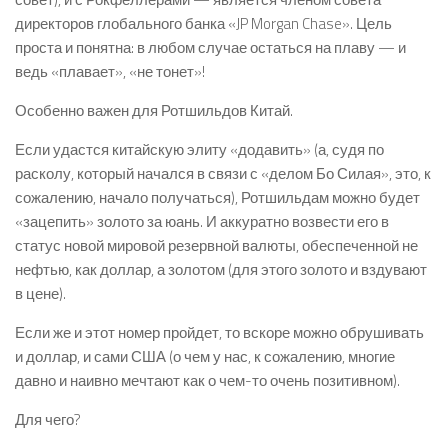
директоров глобального банка «JP Morgan Chase». Цель
проста и понятна: в любом случае остаться на плаву — и
ведь «плавает», «не тонет»!
Особенно важен для Ротшильдов Китай.
Если удастся китайскую элиту «додавить» (а, судя по
расколу, который начался в связи с «делом Бо Силая», это, к
сожалению, начало получаться), Ротшильдам можно будет
«зацепить» золото за юань. И аккуратно возвести его в
статус новой мировой резервной валюты, обеспеченной не
нефтью, как доллар, а золотом (для этого золото и вздувают
в цене).
Если же и этот номер пройдет, то вскоре можно обрушивать
и доллар, и сами США (о чем у нас, к сожалению, многие
давно и наивно мечтают как о чем-то очень позитивном).
Для чего?