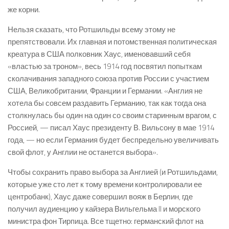
же корни.
Нельзя сказать, что Ротшильды всему этому не
препятствовали. Их главная и потомственная политическая
креатура в США полковник Хаус, именовавший себя
«властью за троном», весь 1914 год посвятил попыткам
сколачивания западного союза против России с участием
США, Великобритании, Франции и Германии. «Англия не
хотела бы совсем раздавить Германию, так как тогда она
столкнулась бы один на один со своим старинным врагом, с
Россией, — писал Хаус президенту В. Вильсону в мае 1914
года, — но если Германия будет беспредельно увеличивать
свой флот, у Англии не останется выбора».
Чтобы сохранить право выбора за Англией (и Ротшильдами,
которые уже сто лет к тому времени контролировали ее
центробанк), Хаус даже совершил вояж в Берлин, где
получил аудиенцию у кайзера Вильгельма II и морского
министра фон Тирпица. Все тщетно: германский флот на