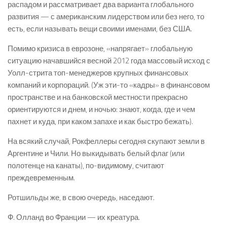
распадом и рассматривает два варианта глобального
развития — с американским лидерством или без него, то
есть, если называть вещи своими именами, без США.
Помимо кризиса в еврозоне, «напрягает» глобальную
ситуацию начавшийся весной 2012 года массовый исход с
Уолл-стрита топ-менеджеров крупных финансовых
компаний и корпораций. (Уж эти-то «кадры» в финансовом
пространстве и на банковской местности прекрасно
ориентируются и днем, и ночью: знают, когда, где и чем
пахнет и куда, при каком запахе и как быстро бежать).
На всякий случай, Рокфеллеры сегодня скупают земли в
Аргентине и Чили. Но выкидывать белый флаг (или
полотенце на канаты), по-видимому, считают
преждевременным.
Ротшильды же, в свою очередь, наседают.
Ф. Олланд во Франции — их креатура.