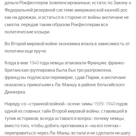
деньги Рокфеллеров (компенсированные, кстати, по Закону о
Федеральной резервной системе американской казной) рос
как на дрожжах, и остаться в стороне от войны англичане не
смогли, передав таким образом Рокфеллерам все
политические козыри.
Во Второй мировой войне экономика впала в зависимость от
политики еще круче.
Когда в мае 1940 года немцы атаковали Францию, франко-
британская группировка была быстро разгромлена,
французы подписали перемирие, сдав Париж, а англичане
оказались прижатыми к Ла-Маншу в районе бельгийского
Дюнкерка.
Наряду со «странной войной» осени-зимы 1939-1940 годов,
одной из главных тайн Второй мировой войны, ставившей в
тупик историков, всегда оставался вопрос: почему немцы,
вместо того, чтобы добить противника и «на его плечах»
переправиться через Ла-Манш, встали и не сделали ни шагу