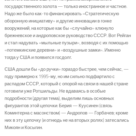
государственного золота — только иностранное и частное.
Надо же было как-то финансировать «Стратегическую
оборонную инициативу» и другие инновации в гонке
вооружений, на которые как бы «случайно» клюнуло
брежневское и андроповское руководство СССР. Вот Рейган
и стал надувать «мыльные пузыри», возводя с их помощью
«потемкинские деревни» и «воздушные замки». Именно
тогда у США и появился госдолг.
США дошли бы «до ручки» гораздо быстрее, чем сейчас, —
году примерно к 1995-му, но им сильно подфартило с
распадом СССР, который с опорой на связи в нашей стране
готовили уже Ротшильды. Не вдаваясь в особые
подробности (другая тема), выделим лишь основных
фигурантов этой цепочки: Берия — Куусинен (связь
Коминтерна с масонством) — Андропов — Горбачев; кроме
них в эту цепочку (и отнюдь не на вторых ролях) затесались
Микоян и Косыгин.