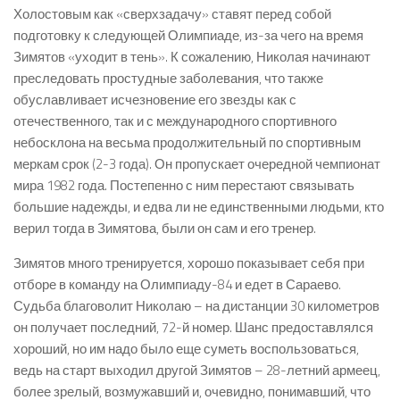
Холостовым как «сверхзадачу» ставят перед собой
подготовку к следующей Олимпиаде, из-за чего на время
Зимятов «уходит в тень». К сожалению, Николая начинают
преследовать простудные заболевания, что также
обуславливает исчезновение его звезды как с
отечественного, так и с международного спортивного
небосклона на весьма продолжительный по спортивным
меркам срок (2-3 года). Он пропускает очередной чемпионат
мира 1982 года. Постепенно с ним перестают связывать
большие надежды, и едва ли не единственными людьми, кто
верил тогда в Зимятова, были он сам и его тренер.
Зимятов много тренируется, хорошо показывает себя при
отборе в команду на Олимпиаду-84 и едет в Сараево.
Судьба благоволит Николаю – на дистанции 30 километров
он получает последний, 72-й номер. Шанс предоставлялся
хороший, но им надо было еще суметь воспользоваться,
ведь на старт выходил другой Зимятов – 28-летний армеец,
более зрелый, возмужавший и, очевидно, понимавший, что