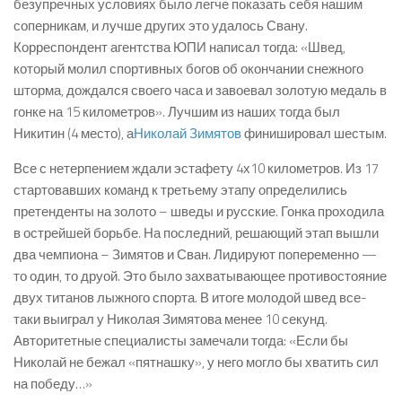
безупречных условиях было легче показать себя нашим
соперникам, и лучше других это удалось Свану.
Корреспондент агентства ЮПИ написал тогда: «Швед,
который молил спортивных богов об окончании снежного
шторма, дождался своего часа и завоевал золотую медаль в
гонке на 15 километров». Лучшим из наших тогда был
Никитин (4 место), а
Николай Зимятов
финишировал шестым.
Все с нетерпением ждали эстафету 4х10 километров. Из 17
стартовавших команд к третьему этапу определились
претенденты на золото – шведы и русские. Гонка проходила
в острейшей борьбе. На последний, решающий этап вышли
два чемпиона – Зимятов и Сван. Лидируют попеременно —
то один, то друой. Это было захватывающее противостояние
двух титанов лыжного спорта. В итоге молодой швед все-
таки выиграл у Николая Зимятова менее 10 секунд.
Авторитетные специалисты замечали тогда: «Если бы
Николай не бежал «пятнашку», у него могло бы хватить сил
на победу…»