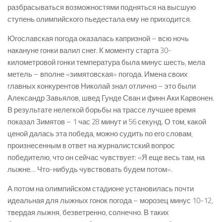
разбрасываться возможностями подняться на высшую
ступень олимпийского пьедестала ему не приходится.
Югославская погода оказалась капризной – всю ночь
накануне гонки валил снег. К моменту старта 30-
километровой гонки температура была минус шесть, мела
метель – вполне «зимятовская» погода. Имена своих
главных конкурентов Николай знал отлично – это были
Александр Завьялов, швед Гунде Сван и финн Аки Карвонен.
В результате нелегкой борьбы на трассе лучшее время
показал Зимятов – 1 час 28 минут и 56 секунд. О том, какой
ценой далась эта победа, можно судить по его словам,
произнесенным в ответ на журналистский вопрос
победителю, что он сейчас чувствует: «Я еще весь там, на
лыжне… Что-нибудь чувствовать будем потом».
А потом на олимпийском стадионе установилась почти
идеальная для лыжных гонок погода – морозец минус 10-12,
твердая лыжня, безветренно, солнечно. В таких