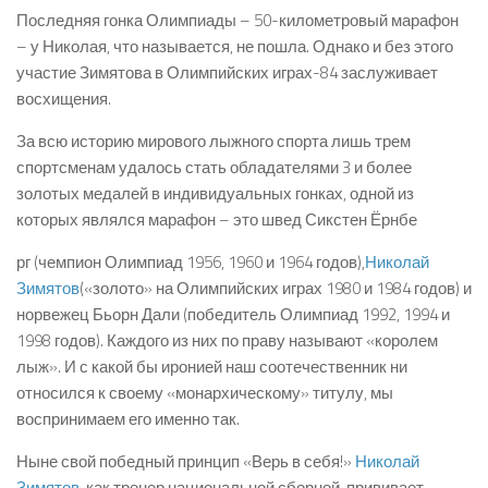
Последняя гонка Олимпиады – 50-километровый марафон
– у Николая, что называется, не пошла. Однако и без этого
участие Зимятова в Олимпийских играх-84 заслуживает
восхищения.
За всю историю мирового лыжного спорта лишь трем
спортсменам удалось стать обладателями 3 и более
золотых медалей в индивидуальных гонках, одной из
которых являлся марафон – это швед Сикстен Ёрнбе
рг (чемпион Олимпиад 1956, 1960 и 1964 годов),
Николай
Зимятов
(«золото» на Олимпийских играх 1980 и 1984 годов) и
норвежец Бьорн Дали (победитель Олимпиад 1992, 1994 и
1998 годов). Каждого из них по праву называют «королем
лыж». И с какой бы иронией наш соотечественник ни
относился к своему «монархическому» титулу, мы
воспринимаем его именно так.
Ныне свой победный принцип «Верь в себя!»
Николай
Зимятов
, как тренер национальной сборной, прививает