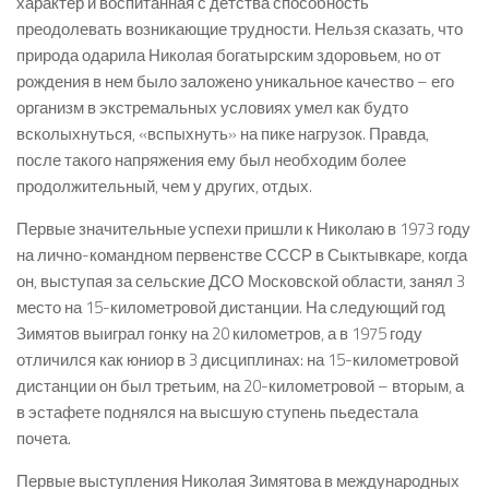
характер и воспитанная с детства способность
преодолевать возникающие трудности. Нельзя сказать, что
природа одарила Николая богатырским здоровьем, но от
рождения в нем было заложено уникальное качество – его
организм в экстремальных условиях умел как будто
всколыхнуться, «вспыхнуть» на пике нагрузок. Правда,
после такого напряжения ему был необходим более
продолжительный, чем у других, отдых.
Первые значительные успехи пришли к Николаю в 1973 году
на лично-командном первенстве СССР в Сыктывкаре, когда
он, выступая за сельские ДСО Московской области, занял 3
место на 15-километровой дистанции. На следующий год
Зимятов выиграл гонку на 20 километров, а в 1975 году
отличился как юниор в 3 дисциплинах: на 15-километровой
дистанции он был третьим, на 20-километровой – вторым, а
в эстафете поднялся на высшую ступень пьедестала
почета.
Первые выступления Николая Зимятова в международных