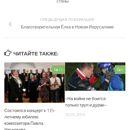
стены
ПРЕДЫДУЩАЯ ПУБЛИКАЦИЯ
Благотворительная Ёлка в Новом Иерусалиме
ЧИТАЙТЕ ТАКЖЕ:
12
0
«На войне не боится
только труп и дурак»
Состоялся концерт к 135-
25.01.2015
летнему юбилею
композитора Павла
Чеснокова