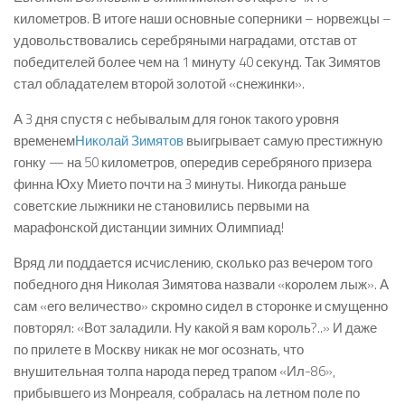
километров. В итоге наши основные соперники – норвежцы –
удовольствовались серебряными наградами, отстав от
победителей более чем на 1 минуту 40 секунд. Так Зимятов
стал обладателем второй золотой «снежинки».
А 3 дня спустя с небывалым для гонок такого уровня
временем
Николай Зимятов
выигрывает самую престижную
гонку — на 50 километров, опередив серебряного призера
финна Юху Мието почти на 3 минуты. Никогда раньше
советские лыжники не становились первыми на
марафонской дистанции зимних Олимпиад!
Вряд ли поддается исчислению, сколько раз вечером того
победного дня Николая Зимятова назвали «королем лыж». А
сам «его величество» скромно сидел в сторонке и смущенно
повторял: «Вот заладили. Ну какой я вам король?..» И даже
по прилете в Москву никак не мог осознать, что
внушительная толпа народа перед трапом «Ил-86»,
прибывшего из Монреаля, собралась на летном поле по