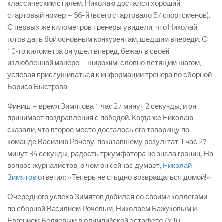
классическим стилем. Николаю достался хороший
стартовый номер – 56-й (всего стартовало 57 спортсменов).
С первых же километров тренеры увидели, что Николай
готов дать бой основным конкурентам, шедшим впереди. С
10-го километра он ушел вперед, бежал в своей
излюбленной манере – широким, словно летящим шагом,
успевая прислушиваться к информации тренера по сборной
Бориса Быстрова.
Финиш – время Зимятова 1 час 27 минут 2 секунды, и он
принимает поздравления с победой. Когда же Николаю
сказали, что второе место досталось его товарищу по
команде Василию Рочеву, показавшему результат 1 час 27
минут 34 секунды, радость триумфатора не знала границ. На
вопрос журналистов, о чем он сейчас думает,
Николай
Зимятов
ответил: «Теперь не стыдно возвращаться домой!»
Очередного успеха Зимятов добился со своими коллегами
по сборной Василием Рочевым, Николаем Бажуковым и
Евгением Беляевым в олимпийской эстафете 4х10