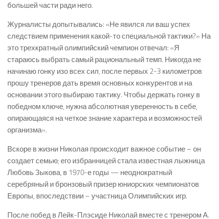
большей части ради него.
Журналисты допытывались: «Не явился ли ваш успех
следствием применения какой-то специальной тактики?» На
это трехкратный олимпийский чемпион отвечал: «Я
стараюсь выбрать самый рациональный темп. Никогда не
начинаю гонку изо всех сил, после первых 2-3 километров
прошу тренеров дать время основных конкурентов и на
основании этого выбираю тактику. Чтобы держать гонку в
победном ключе, нужна абсолютная уверенность в себе,
опирающаяся на четкое знание характера и возможностей
организма».
Вскоре в жизни Николая происходит важное событие – он
создает семью; его избранницей стала известная лыжница
Любовь Зыкова, в 1970-е годы — неоднократный
серебряный и бронзовый призер юниорских чемпионатов
Европы, впоследствии – участница Олимпийских игр.
После побед в Лейк-Плэсиде Николай вместе с тренером А.