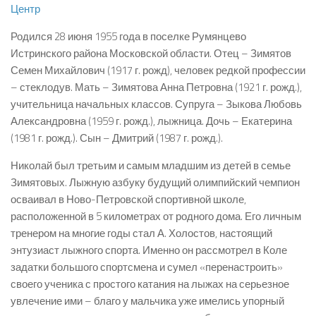
Центр
Родился 28 июня 1955 года в поселке Румянцево
Истринского района Московской области. Отец – Зимятов
Семен Михайлович (1917 г. рожд), человек редкой профессии
– стеклодув. Мать – Зимятова Анна Петровна (1921 г. рожд.),
учительница начальных классов. Супруга – Зыкова Любовь
Александровна (1959 г. рожд.), лыжница. Дочь – Екатерина
(1981 г. рожд.). Сын – Дмитрий (1987 г. рожд.).
Николай был третьим и самым младшим из детей в семье
Зимятовых. Лыжную азбуку будущий олимпийский чемпион
осваивал в Ново-Петровской спортивной школе,
расположенной в 5 километрах от родного дома. Его личным
тренером на многие годы стал А. Холостов, настоящий
энтузиаст лыжного спорта. Именно он рассмотрел в Коле
задатки большого спортсмена и сумел «перенастроить»
своего ученика с простого катания на лыжах на серьезное
увлечение ими – благо у мальчика уже имелись упорный