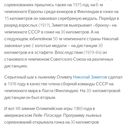
соревнованиях пришлись также на 1975 год: на 8-м
чемпионате Европы среди юниоров в Финляндии в гонке на
15 километров он завоевал серебряную медаль. Перейдя в
разряд взрослых (1977), Зимятов выигрывает «бронзу» на
чемпионате СССР в гонке на 30 километров. А на
следующем, юбилейном 50-м чемпионате страны Николай
завоевал уже 2 золотые медали – на дистанции 30
километров и в эстафете. Впоследствии (1979-84) он
становился чемпионом Советского Союза на различных
дистанциях.
Серьезный шаг к лыжному Олимпу
Николай Зимятов
сделал
в 1978 году в качестве члена сборной команды СССР на
чемпионате мира в Лахти (Финляндия). На 30-километровой
дистанции он был вторым.
И вот XIII зимние Олимпийские игры 1980 года в
американском Лейк-Плэсиде. Программу лыжных
соревнований открывала гонка на 30 километров