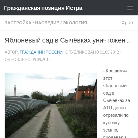
Гражданская позиция Истра
ЗАСТРОЙКА
/
НАСЛЕДИЕ
/
ЭКОЛОГИЯ
23
Яблоневый сад в Сычёвках уничтожен…
АВТОР:
ГРАЖДАНИН РОССИИ
· ОПУБЛИКОВАНО
05.09.2012
·
ОБНОВЛЕНО
05.09.2012
«Крошили»
этот
яблоневый
сад в
Сычёвках за
АТП давно,
отрезали по
кусочку
землю,
продавали