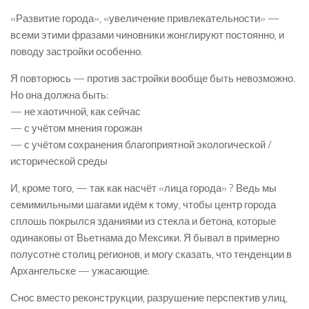
«Развитие города», «увеличение привлекательности» —
всеми этими фразами чиновники жонглируют постоянно, и
поводу застройки особенно.
Я повторюсь — против застройки вообще быть невозможно.
Но она должна быть:
— не хаотичной, как сейчас
— с учётом мнения горожан
— с учётом сохранения благоприятной экологической /
исторической среды
И, кроме того, — так как насчёт «лица города» ? Ведь мы
семимильными шагами идём к тому, чтобы центр города
сплошь покрылся зданиями из стекла и бетона, которые
одинаковы от Вьетнама до Мексики. Я бывал в примерно
полусотне столиц регионов, и могу сказать, что тенденции в
Архангельске — ужасающие.
Снос вместо реконструкции, разрушение перспектив улиц,