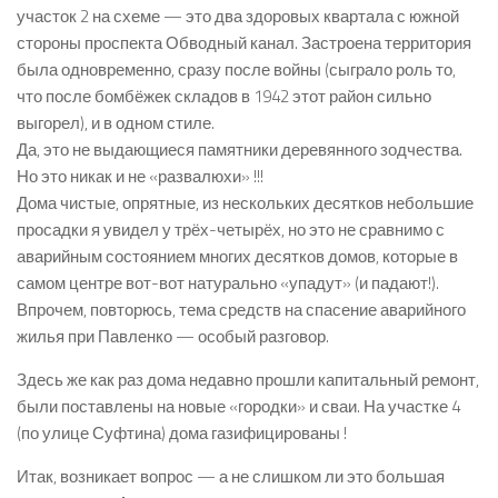
участок 2 на схеме — это два здоровых квартала с южной
стороны проспекта Обводный канал. Застроена территория
была одновременно, сразу после войны (сыграло роль то,
что после бомбёжек складов в 1942 этот район сильно
выгорел), и в одном стиле.
Да, это не выдающиеся памятники деревянного зодчества.
Но это никак и не «развалюхи» !!!
Дома чистые, опрятные, из нескольких десятков небольшие
просадки я увидел у трёх-четырёх, но это не сравнимо с
аварийным состоянием многих десятков домов, которые в
самом центре вот-вот натурально «упадут» (и падают!).
Впрочем, повторюсь, тема средств на спасение аварийного
жилья при Павленко — особый разговор.
Здесь же как раз дома недавно прошли капитальный ремонт,
были поставлены на новые «городки» и сваи. На участке 4
(по улице Суфтина) дома газифицированы !
Итак, возникает вопрос — а не слишком ли это большая