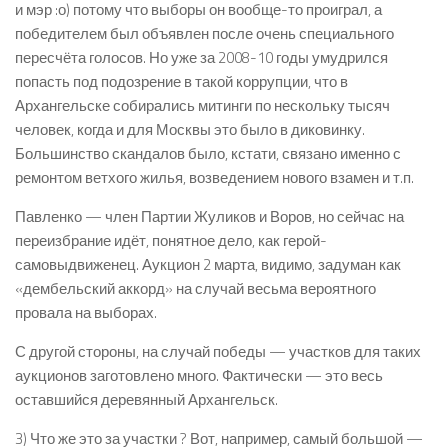
и мэр :о) потому что выборы он вообще-то проиграл, а
победителем был объявлен после очень специального
пересчёта голосов. Но уже за 2008-10 годы умудрился
попасть под подозрение в такой коррупции, что в
Архангельске собирались митинги по нескольку тысяч
человек, когда и для Москвы это было в диковинку.
Большинство скандалов было, кстати, связано именно с
ремонтом ветхого жилья, возведением нового взамен и т.п.
Павленко — член Партии Жуликов и Воров, но сейчас на
переизбрание идёт, понятное дело, как герой-
самовыдвиженец. Аукцион 2 марта, видимо, задуман как
«дембельский аккорд» на случай весьма вероятного
провала на выборах.
С другой стороны, на случай победы — участков для таких
аукционов заготовлено много. Фактически — это весь
оставшийся деревянный Архангельск.
3) Что же это за участки ? Вот, например, самый большой —