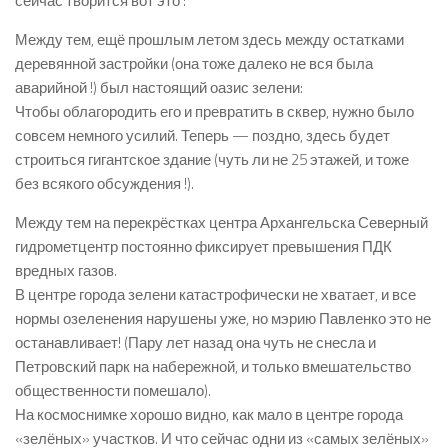
сейчас творится вот это :
Между тем, ещё прошлым летом здесь между остатками
деревянной застройки (она тоже далеко не вся была
аварийной !) был настоящий оазис зелени:
Чтобы облагородить его и превратить в сквер, нужно было
совсем немного усилий. Теперь — поздно, здесь будет
строиться гигантское здание (чуть ли не 25 этажей, и тоже
без всякого обсуждения !).
Между тем на перекрёстках центра Архангельска Северный
гидрометцентр постоянно фиксирует превышения ПДК
вредных газов.
В центре города зелени катастрофически не хватает, и все
нормы озеленения нарушены уже, но мэрию Павленко это не
останавливает! (Пару лет назад она чуть не снесла и
Петровский парк на набережной, и только вмешательство
общественности помешало).
На космоснимке хорошо видно, как мало в центре города
«зелёных» участков. И что сейчас одни из «самых зелёных»