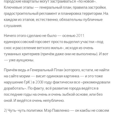
городские кварталы могут застраиваться «по новой».
Ключевые этапы — генеральный план, правила застройки,
градостроительный регламент и планировка территории. На
каждом из этапов, естественно, обязательны публичные
слушания.
Ничего этого сделано не было — осенью 2011
единороссовский горсовет просто выделил участки «под
снос и расселение ветхого жилья», исходя из очень
туманных критериев (причём даже они не выполнены). И вот
— уже аукционы.
Причём ведь и Генеральный План (которого, кстати, не найти
на сайте мэрии — висит одинокая картинка — и это тоже
нарушение ГрК ) в 2008 году фактически все «рекомендовали
доработать». По факту, всё развитие города ведётся в
последние годы на очень и очень зыбкой основе, или без
оной. И ведётся очень непублично.
2) Чуть-чуть политики. Мэр Павленко — он какбы не совсем