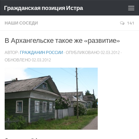
Гражданская позиция Истра
НАШИ СОСЕДИ
141
В Архангельске такое же «развитие»
АВТОР:
ГРАЖДАНИН РОССИИ
· ОПУБЛИКОВАНО
02.03.2012
·
ОБНОВЛЕНО
02.03.2012