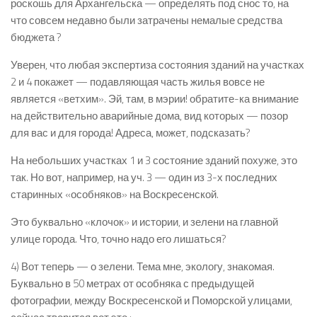
роскошь для Архангельска — определять под снос то, на
что совсем недавно были затрачены немалые средства
бюджета ?
Уверен, что любая экспертиза состояния зданий на участках
2 и 4 покажет — подавляющая часть жилья вовсе не
является «ветхим». Эй, там, в мэрии! обратите-ка внимание
на действительно аварийные дома, вид которых — позор
для вас и для города! Адреса, может, подсказать?
На небольших участках 1 и 3 состояние зданий похуже, это
так. Но вот, например, на уч. 3 — один из 3-х последних
старинных «особняков» на Воскресенской.
Это буквально «клочок» и истории, и зелени на главной
улице города. Что, точно надо его лишаться?
4) Вот теперь — о зелени. Тема мне, экологу, знакомая.
Буквально в 50 метрах от особняка с предыдущей
фотографии, между Воскресенской и Поморской улицами,