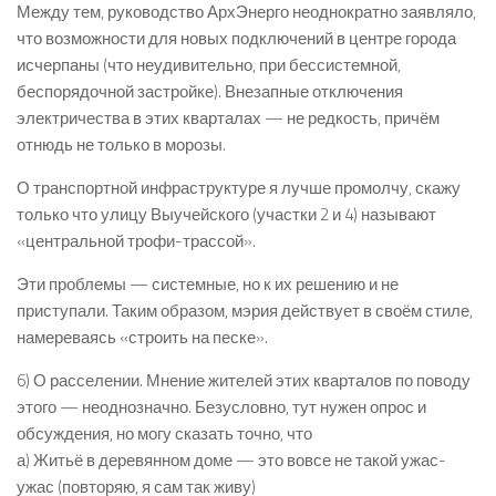
Между тем, руководство АрхЭнерго неоднократно заявляло,
что возможности для новых подключений в центре города
исчерпаны (что неудивительно, при бессистемной,
беспорядочной застройке). Внезапные отключения
электричества в этих кварталах — не редкость, причём
отнюдь не только в морозы.
О транспортной инфраструктуре я лучше промолчу, скажу
только что улицу Выучейского (участки 2 и 4) называют
«центральной трофи-трассой».
Эти проблемы — системные, но к их решению и не
приступали. Таким образом, мэрия действует в своём стиле,
намереваясь «строить на песке».
6) О расселении. Мнение жителей этих кварталов по поводу
этого — неоднозначно. Безусловно, тут нужен опрос и
обсуждения, но могу сказать точно, что
а) Житьё в деревянном доме — это вовсе не такой ужас-
ужас (повторяю, я сам так живу)