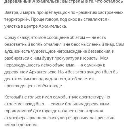
Деревянный Архангельск : выстрелы в то, что осталось
Завтра, 2 марта, пройдёт аукцион по «развитию застроенных
территорий». Проще говоря, под снос выставляются 4
участка в центре Архангельска.
Сразу скажу, что моё сообщение об этом — не есть
безответный вопль отчаяния и не бессмысленный пиар. Сам
аукцион есть чудовищное нагромождение беззакония, и
разбираться с ним будут прокуратура и юристы. Моя
неравнодушность легко объяснима — я сам живу в
деревянном Архангельске. Но и без этого аукцион был бы
достаточным поводом для того, чтоб осветить
происходящее в моём городе.
Который не только имел самобытную архитектуру, но
столетие назад был — самым большим деревянным
городом мира! Да и гораздо позднее неповторимая
атмосфера архангельских улиц очаровывала приезжих
именно деревом.