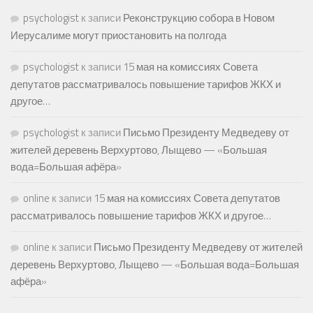
psychologist
к записи
Реконструкцию собора в Новом
Иерусалиме могут приостановить на полгода
psychologist
к записи
15 мая на комиссиях Совета
депутатов рассматривалось повышение тарифов ЖКХ и
другое…
psychologist
к записи
Письмо Президенту Медведеву от
жителей деревень Верхуртово, Лыщево — «Большая
вода=Большая афёра»
online
к записи
15 мая на комиссиях Совета депутатов
рассматривалось повышение тарифов ЖКХ и другое…
online
к записи
Письмо Президенту Медведеву от жителей
деревень Верхуртово, Лыщево — «Большая вода=Большая
афёра»