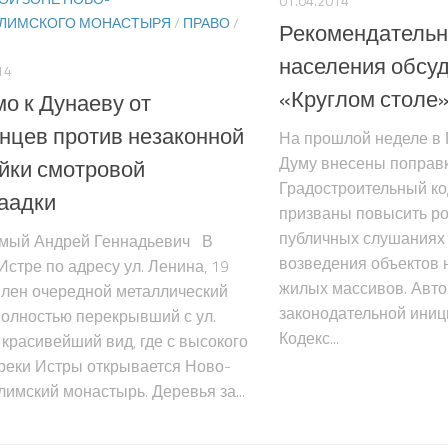
01.04.2014
ЛИМСКОГО МОНАСТЫРЯ
/
ПРАВО
/
Рекомендательн
населения обсуд
14
«Круглом столе
о к Дунаеву от
нцев против незаконной
На прошлой неделе в
Думу внесены поправк
йки смотровой
Градостроительный ко
аадки
призваны повысить ро
публичных слушаниях
мый Андрей Геннадьевич В
возведения объектов 
Истре по адресу ул. Ленина, 19
жилых массивов. Авт
влен очередной металлический
законодательной иниц
полностью перекрывший с ул.
Кодекс...
красивейший вид, где с высокого
реки Истры открывается Ново-
имский монастырь. Деревья за...