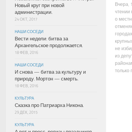
Вчера, 
Новый круг при новой
чтении 
администрации.
о местн
24 ОКТ, 2017
отменя
НАШИ СОСЕДИ
городах
Вести недели: битва за
крупных
Архангельское продолжается.
не изби
18 ФЕВ, 2016
из депу
района
НАШИ СОСЕДИ
только 
И снова — битва за культуру и
природу. Мортон — смерть.
18 ФЕВ, 2016
КУЛЬТУРА
Сказка про Патриарха Никона.
29 ДЕК, 2015
КУЛЬТУРА
А вот и пресс-релизы праздников