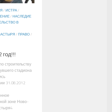
ОЯ
/
ИСТРА
/
ЛЕНИЕ
/
НАСЛЕДИЕ
ЕЛЬСТВО В
НАСТЫРЯ
/
ПРАВО
/
год!!!
о строительству
нувшего стадиона
ись
ии 31.08.2012
онное
нной зоне Ново-
настыря4