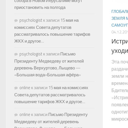
собора в Новом Иерусалиме могут
приостановить на полгода
ГЛОБАЛ
ЗЕМЛЯ 
psychologist
к записи
15 мая на
САМОУП
комиссиях Совета депутатов
04.12.20
рассматривалось повышение тарифов
Истри
ЖКХ и другое…
уходи
psychologist
к записи
Письмо
Президенту Медведеву от жителей
Эта поч
деревень Верхуртово, Лыщево —
раздачи
«Большая вода=Большая афёра»
земли н
времен
online
к записи
15 мая на комиссиях
Бдитель
Совета депутатов рассматривалось
«Истрин
повышение тарифов ЖКХ и другое…
появле
одноти
online
к записи
Письмо Президенту
микроск
Медведеву от жителей деревень