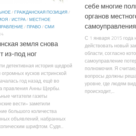
себе многие по
ЬНОЕ
/
ГРАЖДАНСКАЯ ПОЗИЦИЯ
/
органов местног
МОЯ
/
ИСТРА
/
МЕСТНОЕ
самоуправления
РАВЛЕНИЕ
/
ПРАВО
/
СМИ
14
С 1 января 2015 года 
нская земля снова
действовать новый за
т из-под ног
области, согласно кот
самоуправление потер
ти детективная история щедрой
полномочия. Я считаю
 огромных кусков истринской
вопросы должны реша
ачалась год назад, ещё во
уровне, где людям вид
а правления Анны Щербы.
происходит,...
ные читатели газеты
ские вести» заметили
ние большого количества
пных объявлений, набранных
опическим шрифтом. Судя...