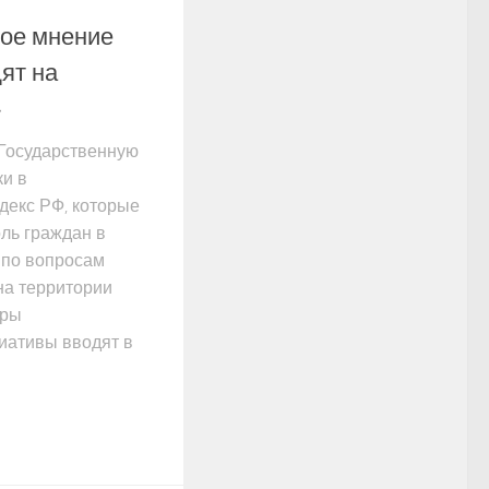
ое мнение
ят на
»
 Государственную
и в
декс РФ, которые
ль граждан в
 по вопросам
на территории
оры
иативы вводят в