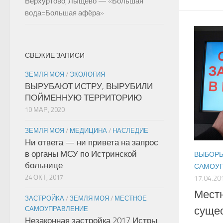
Верхуртово, Лыщево — «Большая
вода=Большая афёра»
СВЕЖИЕ ЗАПИСИ
ЗЕМЛЯ МОЯ
/
ЭКОЛОГИЯ
ВЫРУБАЮТ ИСТРУ, ВЫРУБИЛИ
ПОЙМЕННУЮ ТЕРРИТОРИЮ
10 МАР, 2020
ЗЕМЛЯ МОЯ
/
МЕДИЦИНА
/
НАСЛЕДИЕ
Ни ответа — ни привета на запрос
в органы МСУ по Истринской
ВЫБОР
больнице
САМОУП
24 ОКТ, 2017
17.04.20
Мест
ЗАСТРОЙКА
/
ЗЕМЛЯ МОЯ
/
МЕСТНОЕ
суще
САМОУПРАВЛЕНИЕ
Незаконная застройка 2017 Истры.