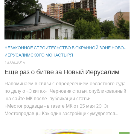
НЕЗАКОННОЕ СТРОИТЕЛЬСТВО В ОХРАННОЙ ЗОНЕ НОВО-
ИЕРУСАЛИМСКОГО МОНАСТЫРЯ
13.08.2014
Еще раз о битве за Новый Иерусалим
Напоминаем в связи с определением областного суда
по делу о «3 китах» Черновик статьи, опубликованный
на сайте МК после публикации статьи
«Местопродавцы» в газете МК от 25 мая 2013г.
Местопродавцы Как один застройщик умудряется...