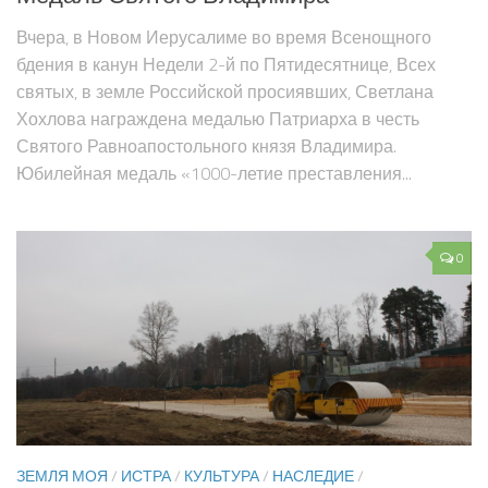
Вчера, в Новом Иерусалиме во время Всенощного
бдения в канун Недели 2-й по Пятидесятнице, Всех
святых, в земле Российской просиявших, Светлана
Хохлова награждена медалью Патриарха в честь
Святого Равноапостольного князя Владимира.
Юбилейная медаль «1000-летие преставления...
0
ЗЕМЛЯ МОЯ
/
ИСТРА
/
КУЛЬТУРА
/
НАСЛЕДИЕ
/