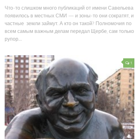
Что-то слишком много публикаций от имени Савельева
появилось в местных СМИ — и зоны-то они сократят, и
частные земли займут. А кто он такой? Полномочия по
всем самым важным делам передал Щербе, сам только
рупор....
1