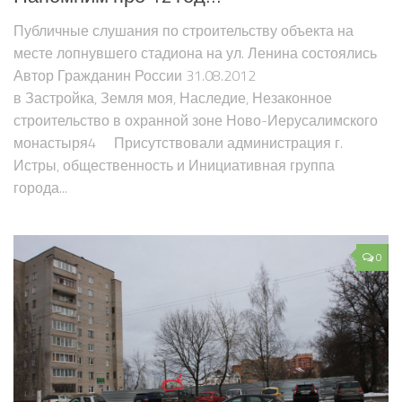
Публичные слушания по строительству объекта на
месте лопнувшего стадиона на ул. Ленина состоялись
Автор Гражданин России 31.08.2012
в Застройка, Земля моя, Наследие, Незаконное
строительство в охранной зоне Ново-Иерусалимского
монастыря4 Присутствовали администрация г.
Истры, общественность и Инициативная группа
города...
0