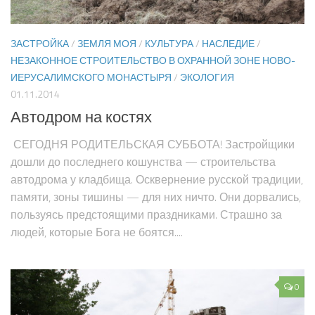
ЗАСТРОЙКА
/
ЗЕМЛЯ МОЯ
/
КУЛЬТУРА
/
НАСЛЕДИЕ
/
НЕЗАКОННОЕ СТРОИТЕЛЬСТВО В ОХРАННОЙ ЗОНЕ НОВО-
ИЕРУСАЛИМСКОГО МОНАСТЫРЯ
/
ЭКОЛОГИЯ
01.11.2014
Автодром на костях
СЕГОДНЯ РОДИТЕЛЬСКАЯ СУББОТА! Застройщики
дошли до последнего кошунства — строительства
автодрома у кладбища. Осквернение русской традиции,
памяти, зоны тишины — для них ничто. Они дорвались,
пользуясь предстоящими праздниками. Страшно за
людей, которые Бога не боятся....
0