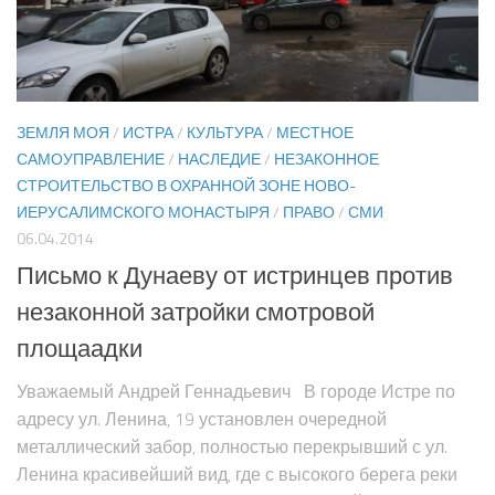
ЗЕМЛЯ МОЯ
/
ИСТРА
/
КУЛЬТУРА
/
МЕСТНОЕ
САМОУПРАВЛЕНИЕ
/
НАСЛЕДИЕ
/
НЕЗАКОННОЕ
СТРОИТЕЛЬСТВО В ОХРАННОЙ ЗОНЕ НОВО-
ИЕРУСАЛИМСКОГО МОНАСТЫРЯ
/
ПРАВО
/
СМИ
06.04.2014
Письмо к Дунаеву от истринцев против
незаконной затройки смотровой
площаадки
Уважаемый Андрей Геннадьевич В городе Истре по
адресу ул. Ленина, 19 установлен очередной
металлический забор, полностью перекрывший с ул.
Ленина красивейший вид, где с высокого берега реки